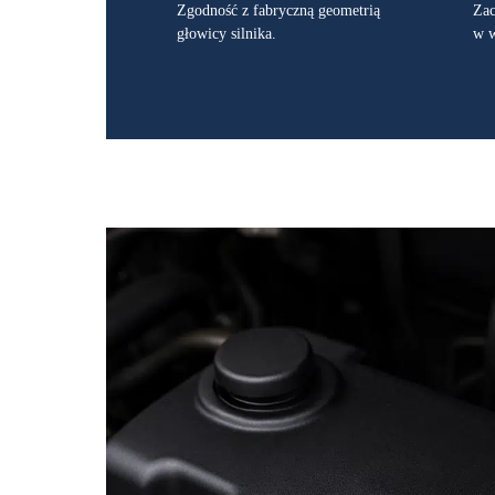
Zgodność z fabryczną geometrią
Zac
głowicy silnika.
w w