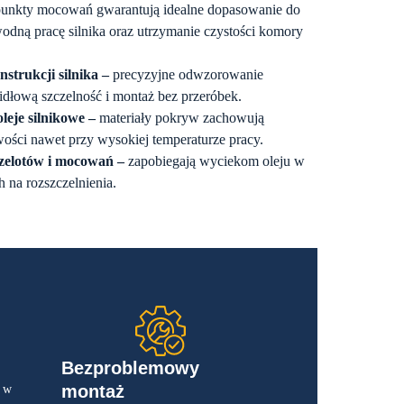
 punkty mocowań gwarantują idealne dopasowanie do
wodną pracę silnika oraz utrzymanie czystości komory
strukcji silnika –
precyzyjne odwzorowanie
łową szczelność i montaż bez przeróbek.
leje silnikowe –
materiały pokryw zachowują
ości nawet przy wysokiej temperaturze pracy.
rzelotów i mocowań –
zapobiegają wyciekom oleju w
 na rozszczelnienia.
Bezproblemowy
montaż
u w