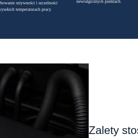
newralgicznych punktach.
howanie sztywności i szczelności
ysokich temperaturach pracy.
Zalety st