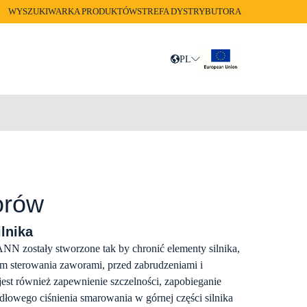
WYSZUKIWARKA PRODUKTÓW
STREFA DYSTRYBUTORA
PL
EN
orów
lnika
stały stworzone tak by chronić elementy silnika,
zm sterowania zaworami, przed zabrudzeniami i
est również zapewnienie szczelności, zapobieganie
dłowego ciśnienia smarowania w górnej części silnika