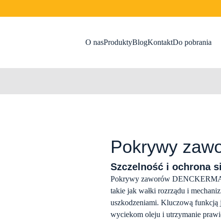
O nas
Produkty
Blog
Kontakt
Do pobrania
Pokrywy zaw
Szczelność i ochrona si
Pokrywy zaworów DENCKERMANN zo
takie jak wałki rozrządu i mechani
uszkodzeniami. Kluczową funkcją j
wyciekom oleju i utrzymanie prawi