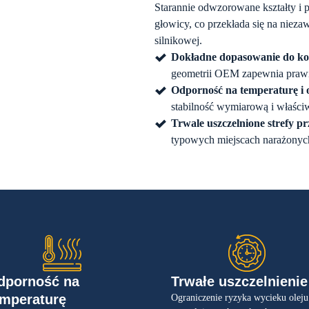
Starannie odwzorowane kształty i
głowicy, co przekłada się na nieza
silnikowej.
Dokładne dopasowanie do kon
geometrii OEM zapewnia prawid
Odporność na temperaturę i o
stabilność wymiarową i właściw
Trwale uszczelnione strefy p
typowych miejscach narażonych
dporność na
Trwałe uszczelnienie
emperaturę
Ograniczenie ryzyka wycieku olej