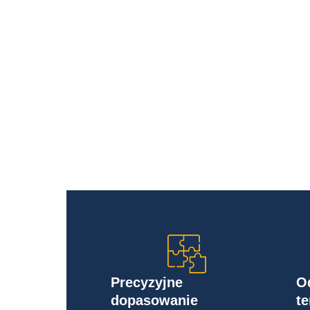
Precyzyjne
O
dopasowanie
t