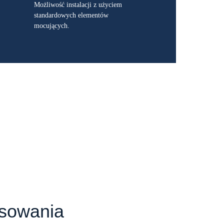
Możliwość instalacji z użyciem
standardowych elementów
mocujących.
osowania