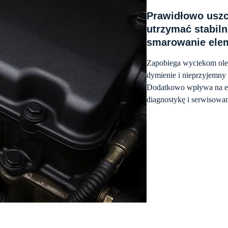
Prawidłowo usz
utrzymać stabiln
smarowanie elem
Zapobiega wyciekom olej
dymienie i nieprzyjemny
Dodatkowo wpływa na este
diagnostykę i serwisowan