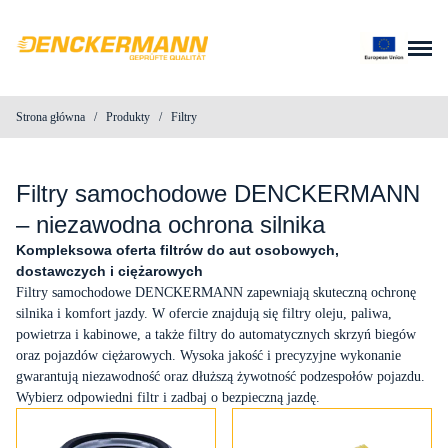
Przejdź do treści
Strona główna
/
Produkty
/
Filtry
O nas
Produkty
Filtry samochodowe DENCKERMANN
– niezawodna ochrona silnika
Blog
Kompleksowa oferta filtrów do aut osobowych,
dostawczych i ciężarowych
Filtry samochodowe DENCKERMANN zapewniają skuteczną ochronę
Kontakt
silnika i komfort jazdy. W ofercie znajdują się filtry oleju, paliwa,
powietrza i kabinowe, a także filtry do automatycznych skrzyń biegów
Do pobrania
oraz pojazdów ciężarowych. Wysoka jakość i precyzyjne wykonanie
gwarantują niezawodność oraz dłuższą żywotność podzespołów pojazdu.
Wybierz odpowiedni filtr i zadbaj o bezpieczną jazdę.
Wyszukiwarka produktów