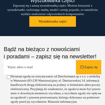
Wyszukiwarka części
Zapoznaj się z naszą wyszukiwarką części. Możesz korzystać z
wyszukiwarki, wybierając markę, model i wersję pojazdu, co umożliwia
szybkie znalezienie odpowiednich komponentów.
Wyszukiwarka części
Bądź na bieżąco z nowościami
i poradami – zapisz się na newsletter!
Zapisz się
Wyrażam zgodę na otrzymywanie od Denckermann sp z o.o. z siedzibą
w Warszawie (03-230 Warszawa) przy ul. Daniszewskiej 14, informacji
handlowych drogą elektroniczną na podany w formularzu adres poczty
elektronicznej. Przyjmuję do wiadomości, że zgoda ta może być przeze
mnie w dowolnym momencie wycofana, a wycofanie zgody nie wpływa
na zgodność z prawem przetwarzania, którego dokonano na podstawie
zgody przed jej wycofaniem.
Klauzula informacyjna