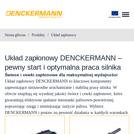
Przejdź do treści
Strona główna
/
Produkty
/
Układ zapłonowy
O nas
Produkty
Układ zapłonowy DENCKERMANN –
pewny start i optymalna praca silnika
Blog
Świece i cewki zapłonowe dla maksymalnej wydajności
Układ zapłonowy DENCKERMANN to kluczowe komponenty
zapewniające niezawodne uruchamianie i stabilną pracę silnika. W
Kontakt
ofercie znajdują się wysokiej jakości świece i cewki zapłonowe, które
gwarantują efektywne spalanie mieszanki paliwowo-powietrznej,
Do pobrania
poprawiając osiągi i zmniejszając zużycie paliwa. Wybierz
DENCKERMANN i postaw na pewność działania w każdych warunkach.
Wyszukiwarka produktów