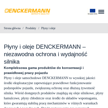
Przejdź do treści
Strona główna
/
Produkty
/
Płyny i oleje
O nas
Produkty
Płyny i oleje DENCKERMANN –
niezawodna ochrona i wydajność
Blog
silnika
Kompleksowa gama produktów do konserwacji i
Kontakt
prawidłowej pracy pojazdu
Płyny i oleje samochodowe DENCKERMANN to wysokiej jakości
środki eksploatacyjne zapewniające prawidłowe funkcjonowanie
Do pobrania
podzespołów pojazdu, zwiększoną ochronę oraz dłuższą żywotność
silnika. Wśród dostępnych produktów znajdują się oleje silnikowe, płyny
hamulcowe, płyny chłodnicze oraz środki do układów wspomagania,
Wyszukiwarka produktów
które gwarantują stabilną pracę mechanizmów w różnych warunkach