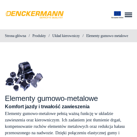
Przejdź do treści
Strona główna
/
Produkty
/
Układ kierowniczy
/
Elementy gumowo metalowe
O nas
Produkty
Blog
Kontakt
Elementy gumowo-metalowe
Komfort jazdy i trwałość zawieszenia
Do pobrania
Elementy gumowo-metalowe pełnią ważną funkcję w układzie
zawieszenia oraz kierowniczym. Ich zadaniem jest tłumienie drgań,
Wyszukiwarka produktów
kompensowanie ruchów elementów metalowych oraz redukcja hałasu
przenoszonego na nadwozie. Dzięki połączeniu elastycznej gumy i