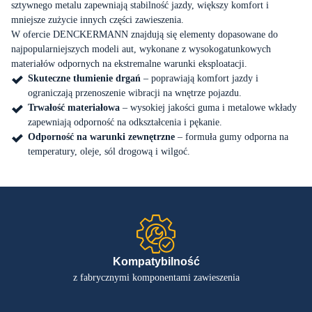
sztywnego metalu zapewniają stabilność jazdy, większy komfort i
mniejsze zużycie innych części zawieszenia.
Strefa dystrybutora
W ofercie DENCKERMANN znajdują się elementy dopasowane do
najpopularniejszych modeli aut, wykonane z wysokogatunkowych
PL
EN
materiałów odpornych na ekstremalne warunki eksploatacji.
Skuteczne tłumienie drgań
– poprawiają komfort jazdy i
ograniczają przenoszenie wibracji na wnętrze pojazdu.
Trwałość materiałowa
– wysokiej jakości guma i metalowe wkłady
zapewniają odporność na odkształcenia i pękanie.
Odporność na warunki zewnętrzne
– formuła gumy odporna na
temperatury, oleje, sól drogową i wilgoć.
Kompatybilność
z fabrycznymi komponentami zawieszenia