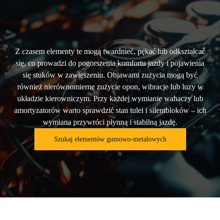
Z czasem elementy te mogą twardnieć, pękać lub odkształcać
się, co prowadzi do pogorszenia komfortu jazdy i pojawienia
się stuków w zawieszeniu. Objawami zużycia mogą być
również nierównomierne zużycie opon, wibracje lub luzy w
układzie kierowniczym. Przy każdej wymianie wahaczy lub
amortyzatorów warto sprawdzić stan tulei i silentbloków – ich
wymiana przywróci płynną i stabilną jazdę.
Szukaj elementów gumowo-metalowych